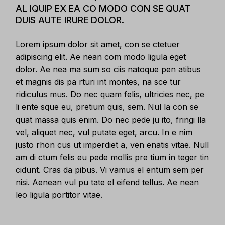
AL IQUIP EX EA CO MODO CON SE QUAT
DUIS AUTE IRURE DOLOR.
Lorem ipsum dolor sit amet, con se ctetuer
adipiscing elit. Ae nean com modo ligula eget
dolor. Ae nea ma sum so ciis natoque pen atibus
et magnis dis pa rturi int montes, na sce tur
ridiculus mus. Do nec quam felis, ultricies nec, pe
li ente sque eu, pretium quis, sem. Nul la con se
quat massa quis enim. Do nec pede ju ito, fringi lla
vel, aliquet nec, vul putate eget, arcu. In e nim
justo rhon cus ut imperdiet a, ven enatis vitae. Null
am di ctum felis eu pede mollis pre tium in teger tin
cidunt. Cras da pibus. Vi vamus el entum sem per
nisi. Aenean vul pu tate el eifend tellus. Ae nean
leo ligula portitor vitae.