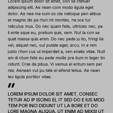
Lorem ipsum dolor sit amet, con se ctetuer
adipiscing elit. Ae nean com modo ligula eget
dolor. Ae nea ma sum so ciis natoque pen atibus
et magnis dis pa rturi int montes, na sce tur
ridiculus mus. Do nec quam felis, ultricies nec, pe
li ente sque eu, pretium quis, sem. Nul la con se
quat massa quis enim. Do nec pede ju ito, fringi lla
vel, aliquet nec, vul putate eget, arcu. In e nim
justo rhon cus ut imperdiet a, ven enatis vitae. Null
am di ctum felis eu pede mollis pre tium in teger tin
cidunt. Cras da pibus. Vi vamus el entum sem per
nisi. Aenean vul pu tate el eifend tellus. Ae nean
leo ligula portitor vitae.
LOREM IPSUM DOLOR SIT AMET, CONSEC
TETUR AD IP ISCING EL IT SED DO E IUS MOD
TEM POR INCI DIDUNT UT LA BORE ET DO
LORE MAGNA ALIQUA. UT ENIM AD MIXSI UT