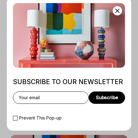
FROM CONCEPT TO CLIENT: HOW TO SELL
YOUR DESIGN IDEAS EFFECTIVELY
SUBSCRIBE TO OUR NEWSLETTER
Subscribe
PRESCRIBTIONS
19.08.2024
FROM FREELANCER TO ENTREPRENEUR:
Prevent This Pop-up
SCALING YOUR DESIGN SALES